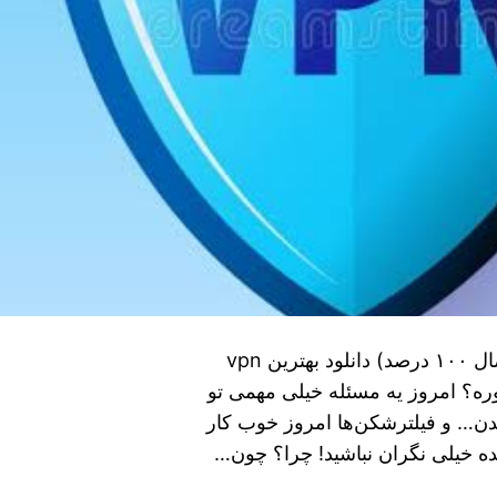
چرا فیلترشکن امروز کار نمی‌کند؟(فیلترشکن با اتصال ۱۰۰ درصد) دانلود بهترین vpn
ه؟ امروز یه مسئله خیلی مهمی تو
شدن… و فیلترشکن‌ها امروز خوب کار
مده خیلی نگران نباشید! چرا؟ چون…