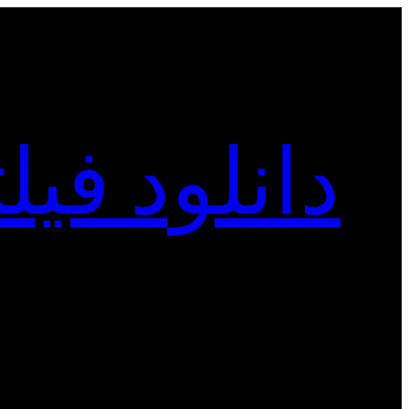
رفتن
به
محتوا
دانلود فی