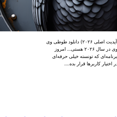
دانلود فیلترشکن قدرتمند Tooti VPN بدون قطعی(آپدیت اصلی ۲۰۲۶) دانلود طوطی وی
پی ان برای اندروید رایگان اگه دنبال یه وی پی ان قوی در سال ۲۰۲۶ هستی… امروز
ت معرفی کنم. برنامه‌ای که تونسته خیلی حرفه‌ای
 اختیار کاربرها قرار بده.…