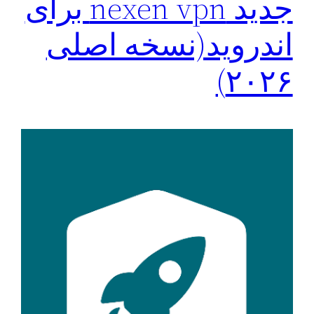
جدید nexen vpn برای
اندروید(نسخه اصلی
۲۰۲۶)