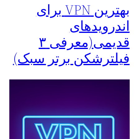
بهترین VPN برای
اندرویدهای
قدیمی(معرفی ۳
فیلترشکن برتر سبک)