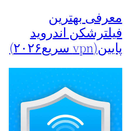
معرفی بهترین
فیلترشکن اندروید
پایین(vpn سریع۲۰۲۶)