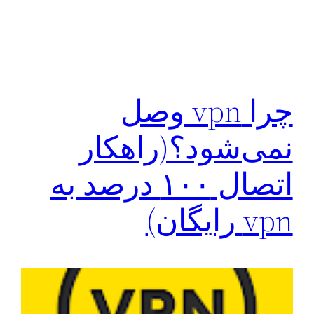
چرا vpn وصل
نمی‌شود؟(راهکار
اتصال ۱۰۰ درصد به
vpn رایگان)