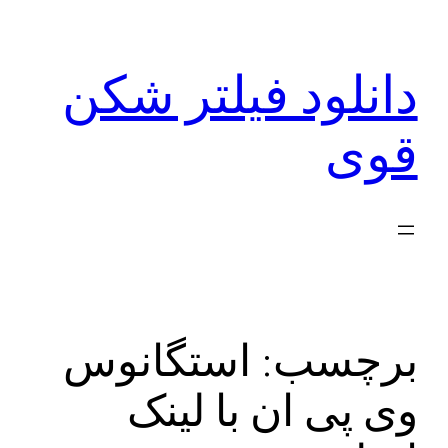
رفتن
به
دانلود فیلتر شکن
محتوا
قوی
برچسب:
استگانوس
وی پی ان با لینک