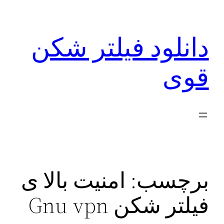
رفتن
به
دانلود فیلتر شکن
محتوا
قوی
برچسب:
امنیت بالا ی
فیلتر شکن Gnu vpn