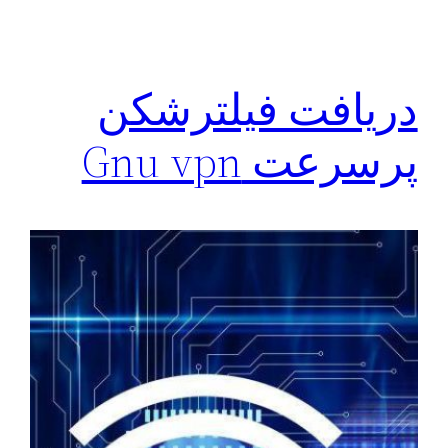
دريافت فیلترشکن
پرسرعت Gnu vpn