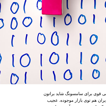
رانی قوی برای سامسونگ شاید براتون
ران هم توی بازار موجوده. عجیب