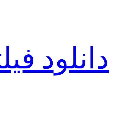
رفتن
به
محتوا
دانلود فی