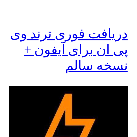
دریافت فوری ترند وی
پی ان برای آیفون +
نسخه سالم