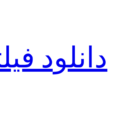
رفتن
به
محتوا
دانلود فی