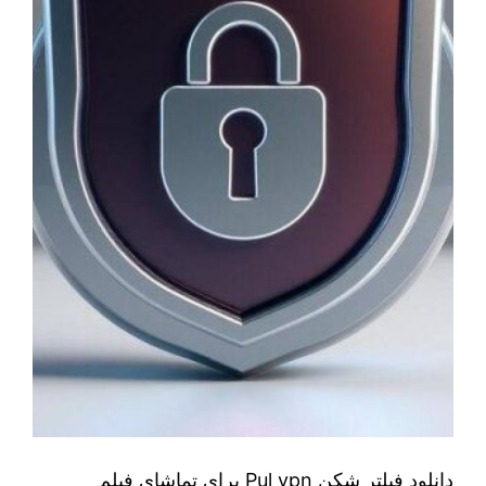
دانلود فیلتر شکن Pul vpn برای تماشای فیلم