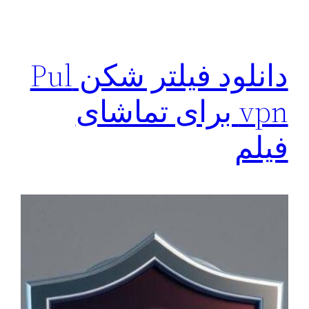
دانلود فیلتر شکن Pul
vpn برای تماشای
فیلم