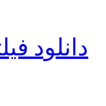
رفتن
به
محتوا
دانلود فی