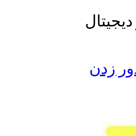
دیجیتال
GOLDEN  برای دور زدن