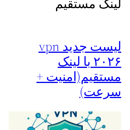
لینک مستقیم
لیست جدید vpn
۲۰۲۶ با لینک
مستقیم(امنیت +
سرعت)