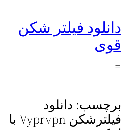
رفتن
به
دانلود فیلتر شکن
محتوا
قوی
برچسب:
دانلود
فیلترشکن Vyprvpn با