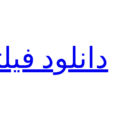
رفتن
به
محتوا
دانلود فی