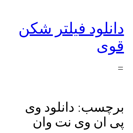
رفتن
به
دانلود فیلتر شکن
محتوا
قوی
برچسب:
دانلود وی
پی ان وی نت وان