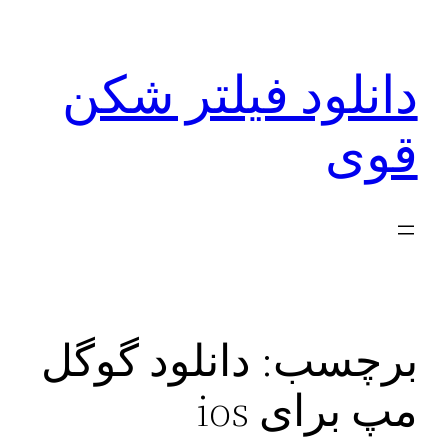
رفتن
به
دانلود فیلتر شکن
محتوا
قوی
برچسب:
دانلود گوگل
مپ برای ios