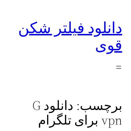
رفتن
به
دانلود فیلتر شکن
محتوا
قوی
برچسب:
دانلود G
vpn برای تلگرام