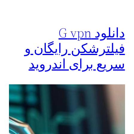
دانلود G vpn
فیلترشکن رایگان و
سریع برای اندروید