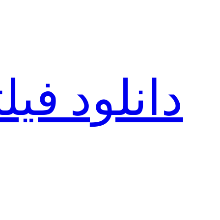
رفتن
به
محتوا
دانلود فی