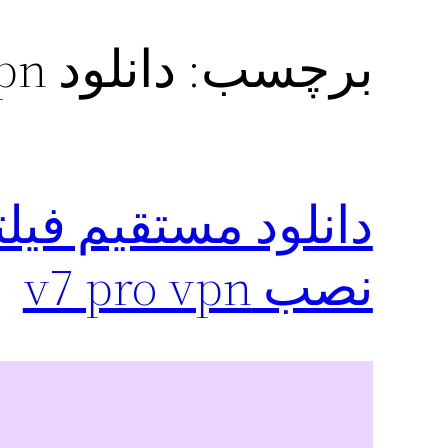
برچسب:
دانلود v7 pro vpn رایگان
دانلود مستقیم فی
نصب v7 pro vpn