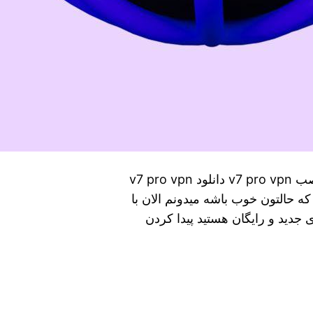
دانلود مستقیم فیلتر شکن پرسرعت قوی جدید + نصب v7 pro vpn دانلود v7 pro vpn
که حالتون خوب باشه میدونم الان با
جدید و رایگان هستید پیدا کردن