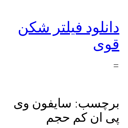
رفتن
به
دانلود فیلتر شکن
محتوا
قوی
برچسب:
سایفون وی
پی ان کم حجم