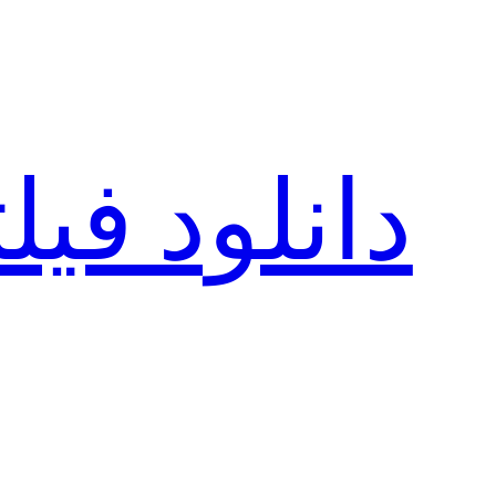
رفتن
به
محتوا
دانلود فی