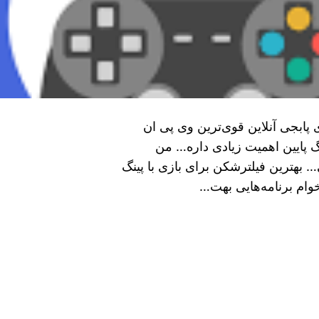
برای بازی (پینگ ۱۰۰) + بهترین vpn برای پابجی آنلاین قوی‌ترین وی پی ان
نگ پایین اهمیت زیادی داره… من
… بهترین فیلترشکن برای بازی با پینگ