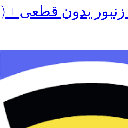
آموزش نصب vpn زنبور بدون قطعی