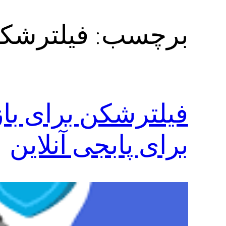
برچسب:
فیلترشکن
برای پابجی آنلاین