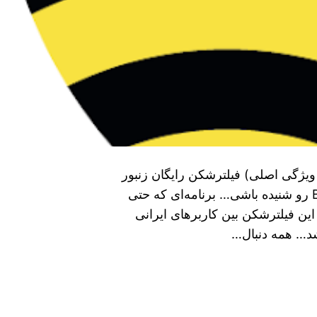
موزش نصب vpn زنبور بدون قطعی + (بررسی ۳ ویژگی اصلی) فیلترشکن رایگان زنبور
برای اندروید خوبه؟ شاید تو هم اسم BeePass VPN رو شنیده باشی… برنامه‌ای که حتی
ین فیلترشکن بین کاربرهای ایرانی
شد… همه دنبال…