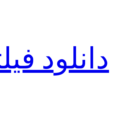
رفتن
به
محتوا
دانلود فی