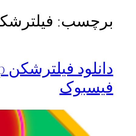
برچسب:
فیلترشکن
فیسبوک