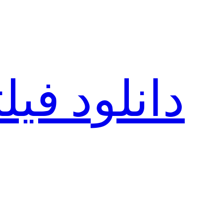
رفتن
به
محتوا
دانلود فی