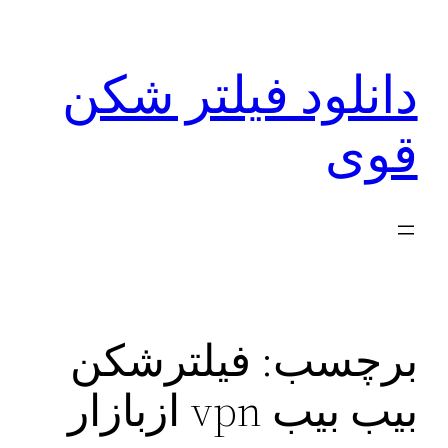
رفتن
به
دانلود فیلتر شکن
محتوا
قوی
برچسب:
فیلترشکن
بیب بیب vpn ازبازار