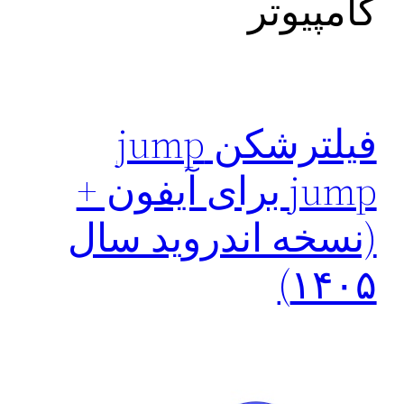
کامپیوتر
فیلترشکن jump
jump برای آیفون +
(نسخه اندروید سال
۱۴۰۵)