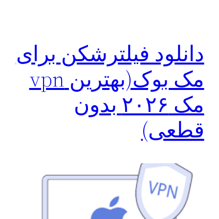
دانلود فیلترشکن برای
مک بوک(بهترین vpn
مک ۲۰۲۶ بدون
قطعی)