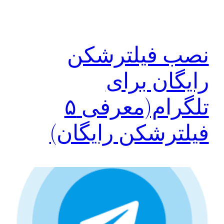
نصب فیلترشکن
رایگان برای
تلگرام(معرفی ۵
فیلترشکن رایگان)