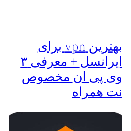
بهترین vpn برای
ایرانسل + معرفی ۳
وی پی ان مخصوص
نت همراه