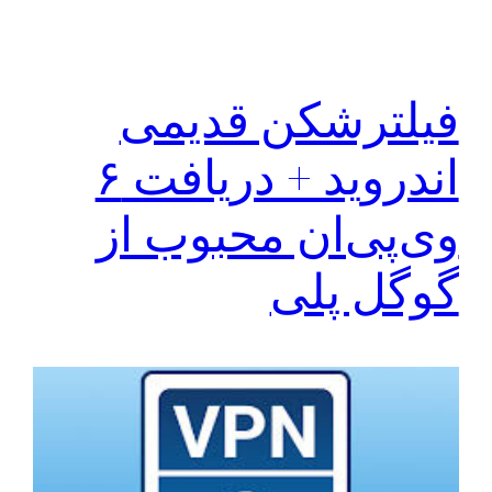
فیلترشکن قدیمی
اندروید + دریافت ۶
وی‌پی‌ان محبوب از
گوگل پلی