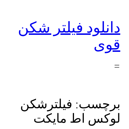
رفتن
به
دانلود فیلتر شکن
محتوا
قوی
برچسب:
فیلترشکن
لوکس اط مایکت