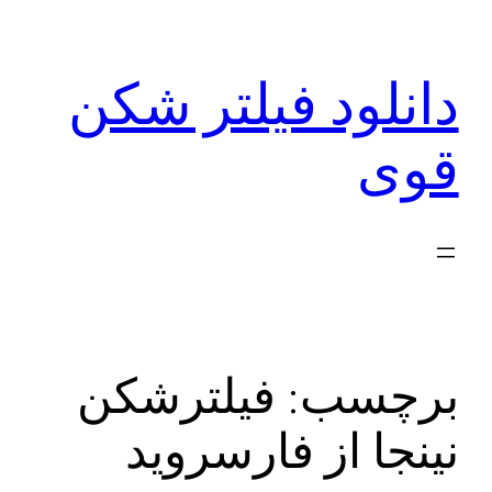
رفتن
به
دانلود فیلتر شکن
محتوا
قوی
برچسب:
فیلترشکن
نینجا از فارسروید