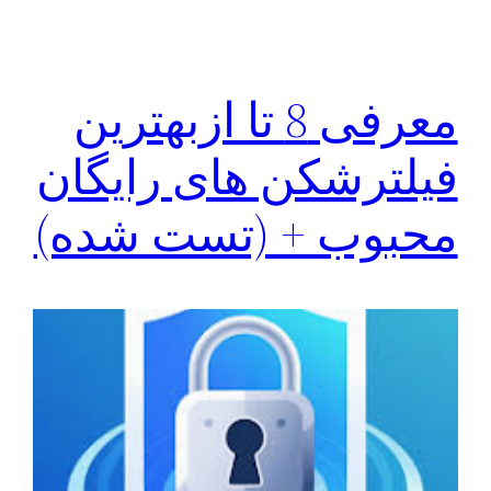
معرفی 8 تا ازبهترین
فیلترشکن های رایگان
محبوب + (تست شده)