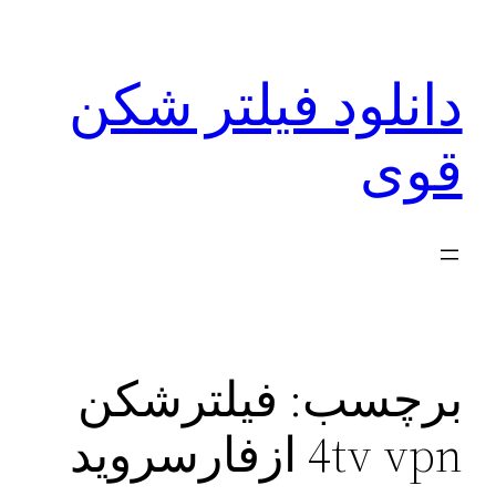
رفتن
به
دانلود فیلتر شکن
محتوا
قوی
برچسب:
فیلترشکن
4tv vpn ازفارسروید