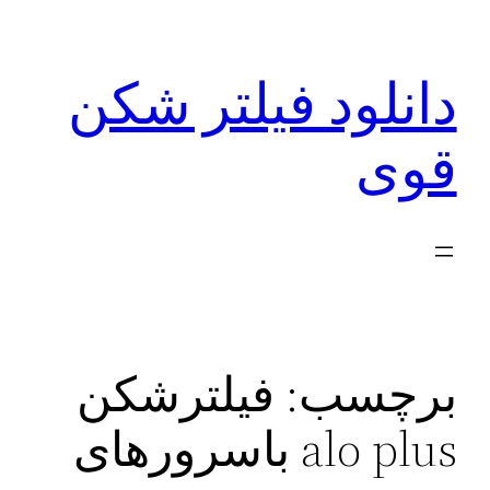
رفتن
به
دانلود فیلتر شکن
محتوا
قوی
برچسب:
فیلترشکن
alo plus باسرورهای