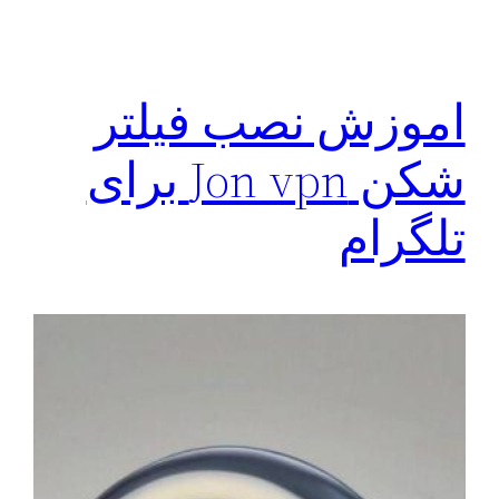
اموزش نصب فیلتر
شکن Jon vpn برای
تلگرام