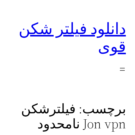
رفتن
به
دانلود فیلتر شکن
محتوا
قوی
برچسب:
فیلترشکن
Jon vpn نامحدود