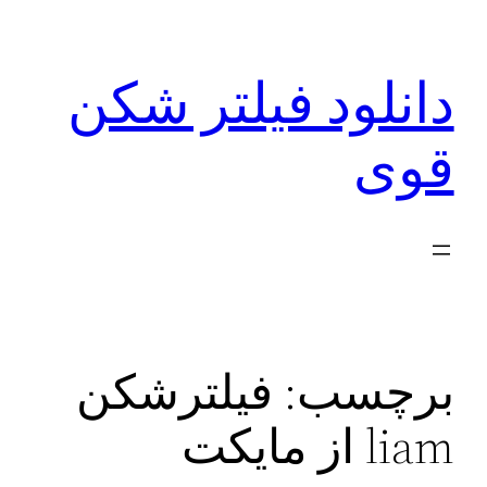
رفتن
به
دانلود فیلتر شکن
محتوا
قوی
برچسب:
فیلترشکن
liam از مایکت