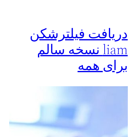
دريافت فیلترشکن
liam نسخه سالم
برای همه