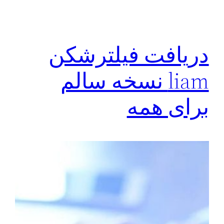
دريافت فیلترشکن
liam نسخه سالم
برای همه