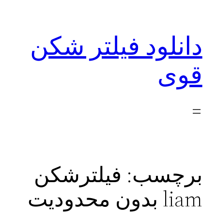
رفتن
به
دانلود فیلتر شکن
محتوا
قوی
برچسب:
فیلترشکن
liam بدون محدودیت