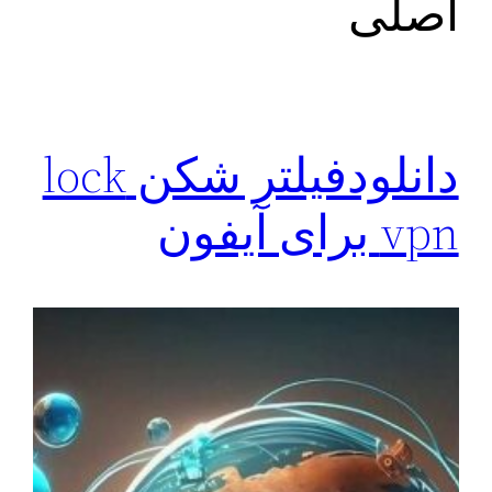
اصلی
دانلودفیلتر شکن lock
vpn برای آیفون