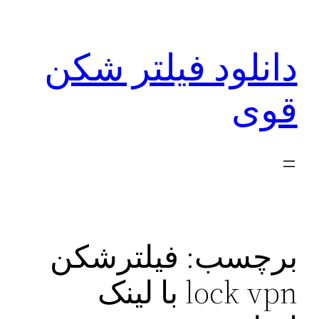
رفتن
به
دانلود فیلتر شکن
محتوا
قوی
برچسب:
فیلترشکن
lock vpn با لینک