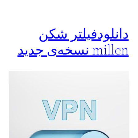
دانلودفیلتر شکن
millen نسخه‌ی جدید