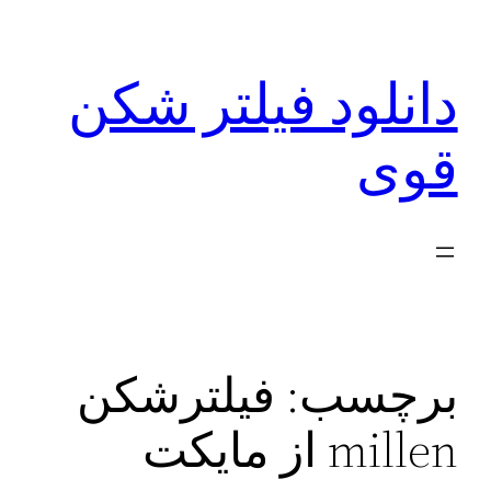
رفتن
به
دانلود فیلتر شکن
محتوا
قوی
برچسب:
فیلترشکن
millen از مایکت