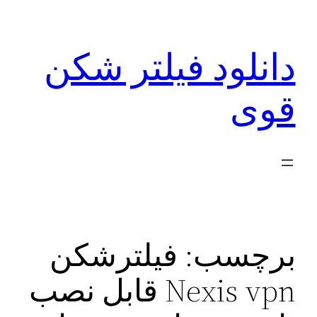
رفتن
به
دانلود فیلتر شکن
محتوا
قوی
برچسب:
فیلترشکن
Nexis vpn قابل نصب