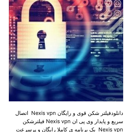
دانلودفیلتر شکن قوی و رايگان Nexis vpn اتصال
سریع و پایدار وی پی ان Nexis vpn فیلترشکن
Nexis vpn یک برنامه ی کاملا رایگان و پرسرعت