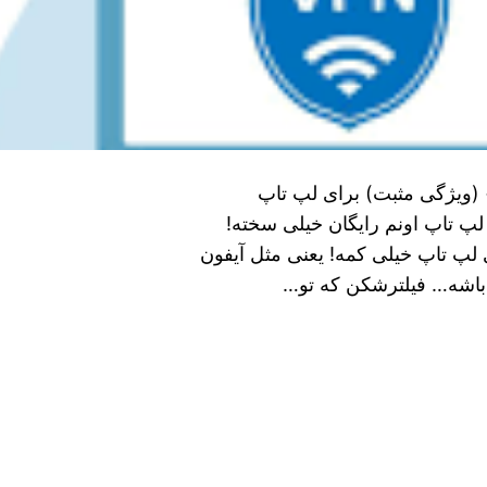
شکن رایگان نامحدود لپ تاپ + آپدیت ۱۴۰۵ + (ویژگی مثبت) برای لپ تاپ
 لپ تاپ اونم رایگان خیلی سخته!
 لپ تاپ خیلی کمه! یعنی مثل آیفون
 باشه… فیلترشکن که تو…