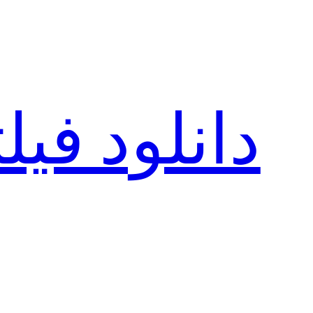
رفتن
به
محتوا
دانلود فی