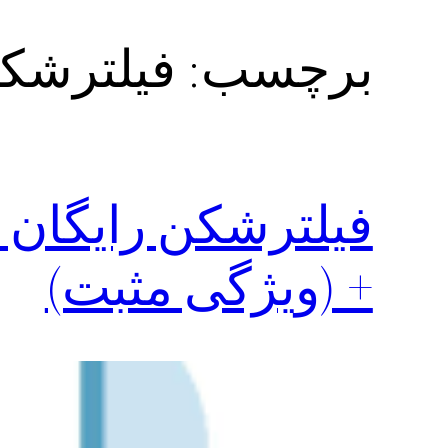
برچسب:
فیلترشکن proton VPN‌ برای
+ (ویژگی مثبت)