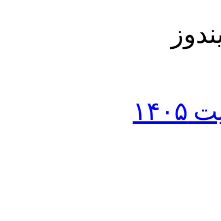
فیلترشکن رایگان نامحدود لپ تاپ + آپدیت ۱۴۰۵