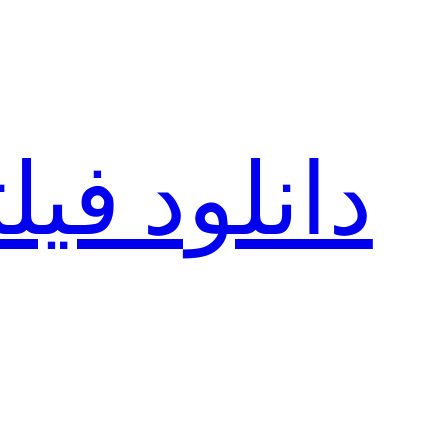
رفتن
به
محتوا
دانلود فی