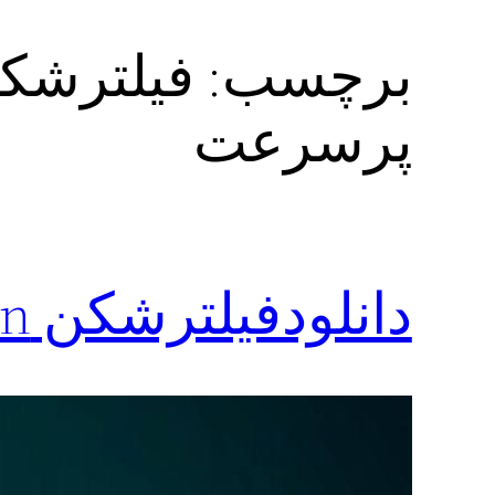
برچسب:
پرسرعت
دانلودفیلترشکن shab vpn نامحدود