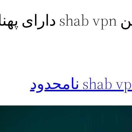
فیلترشکن shab vpn دار