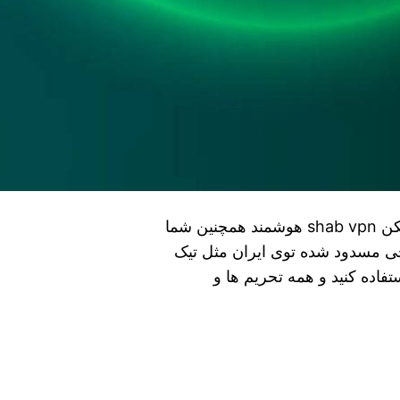
دانلودفیلترشکن shab vpn نامحدود نصب فیلتر شکن shab vpn هوشمند همچنین شما
رجی مسدود شده توی ایران مثل تیک
فاده کنید و همه تحریم ها و