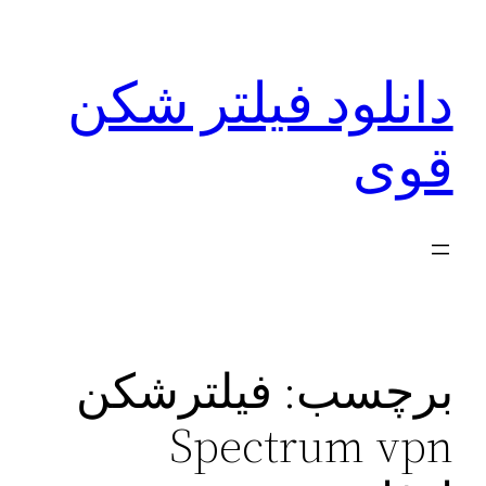
رفتن
به
دانلود فیلتر شکن
محتوا
قوی
برچسب:
فیلترشکن
Spectrum vpn