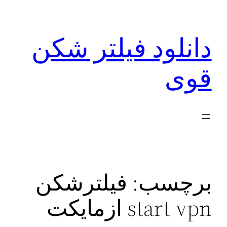
رفتن
به
دانلود فیلتر شکن
محتوا
قوی
برچسب:
فیلترشکن
start vpn ازمایکت