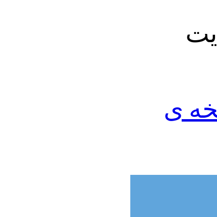
ن پرسرعت strong نسخه ی