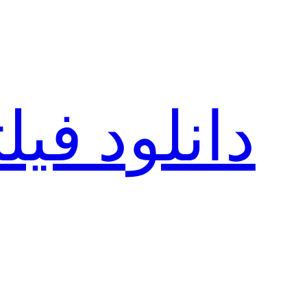
رفتن
به
محتوا
دانلود فی