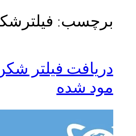
برچسب:
فیلترشکن strong بدون م
مود شده