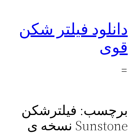
رفتن
به
دانلود فیلتر شکن
محتوا
قوی
برچسب:
فیلترشکن
Sunstone نسخه ی