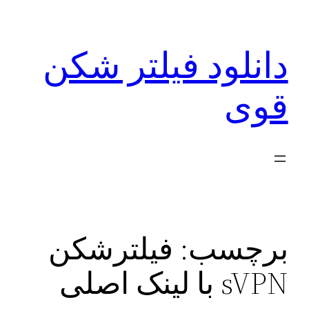
رفتن
به
دانلود فیلتر شکن
محتوا
قوی
برچسب:
فیلترشکن
sVPN با لینک اصلی