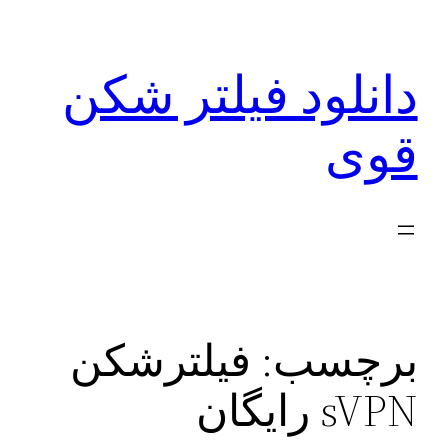
رفتن
به
دانلود فیلتر شکن
محتوا
قوی
برچسب:
فیلترشکن
sVPN رایگان