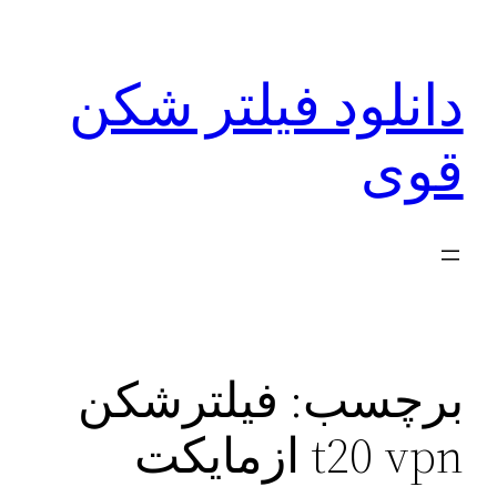
رفتن
به
دانلود فیلتر شکن
محتوا
قوی
برچسب:
فیلترشکن
t20 vpn ازمایکت