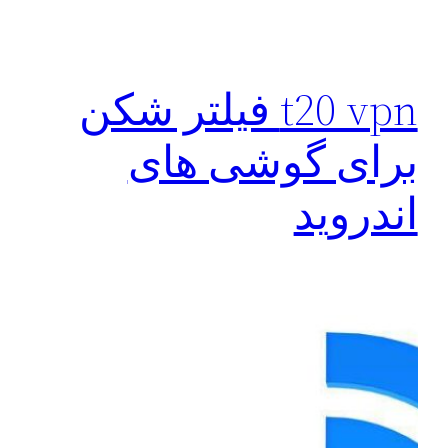
t20 vpn فیلتر شکن
برای گوشی های
اندروید