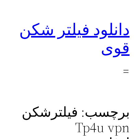
رفتن
به
دانلود فیلتر شکن
محتوا
قوی
برچسب:
فیلترشکن
Tp4u vpn