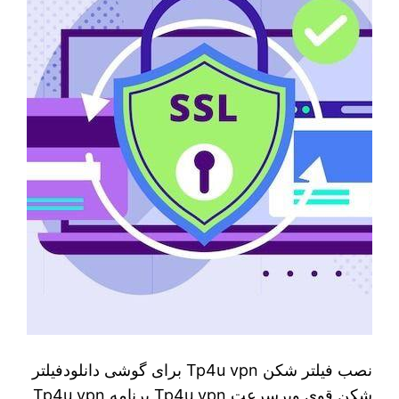
نصب فیلتر شکن Tp4u vpn برای گوشی دانلودفیلتر
شکن قوی وپرسرعت Tp4u vpn برنامه Tp4u vpn