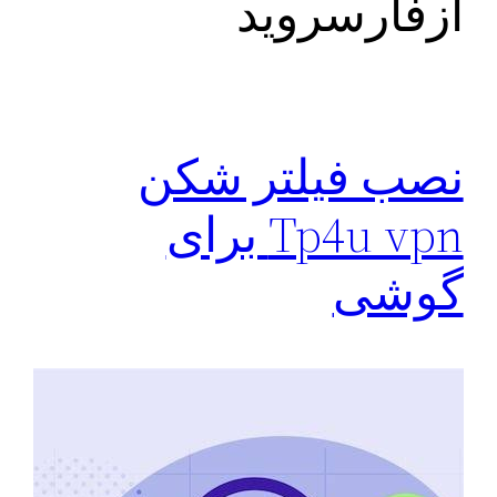
ازفارسروید
نصب فیلتر شکن
Tp4u vpn برای
گوشی