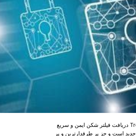
نصب فیلتر شکن پرسرعت و قوی Trend micro vpn دریافت فیلتر شکن ایمن و سریع
Trend micro v فیلتر شکن Trend micro vpn جدید است و جز پر طرفدارترین و پر