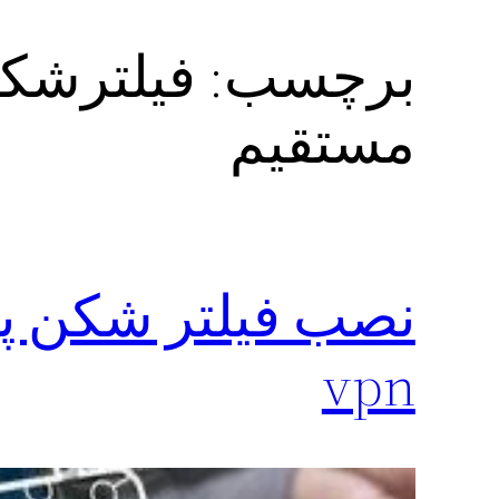
برچسب:
مستقیم
vpn