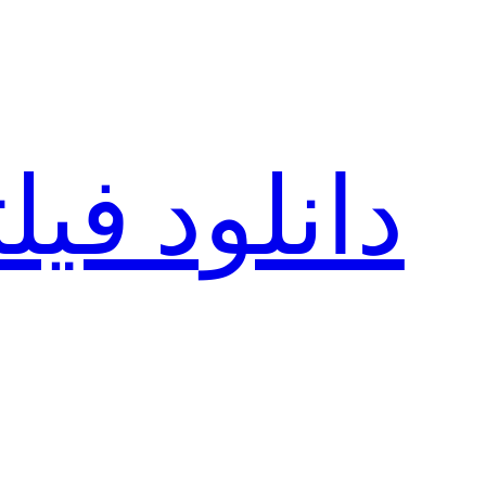
رفتن
به
محتوا
دانلود فی