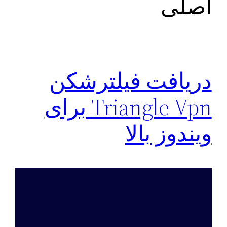
اصلی
دريافت فیلترشکن
Triangle Vpn برای
ويندوز بالا