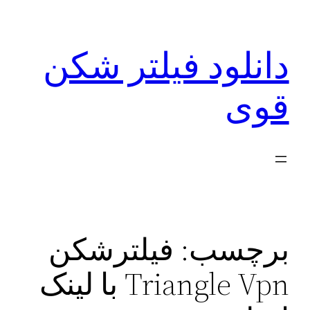
رفتن
به
دانلود فیلتر شکن
محتوا
قوی
برچسب:
فیلترشکن
Triangle Vpn با لینک