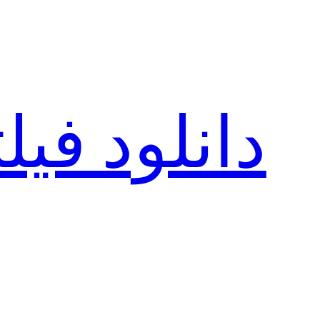
رفتن
به
محتوا
دانلود فی