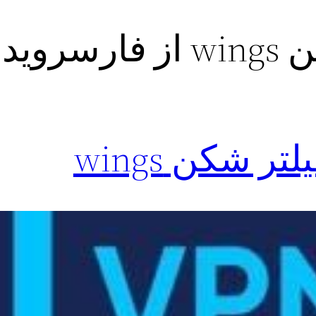
سروید
ر شکن wings