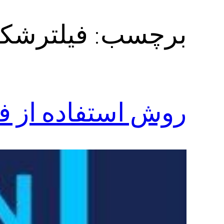
برچسب:
فیلترشکن wings از فار
روش استفاده از فیلت