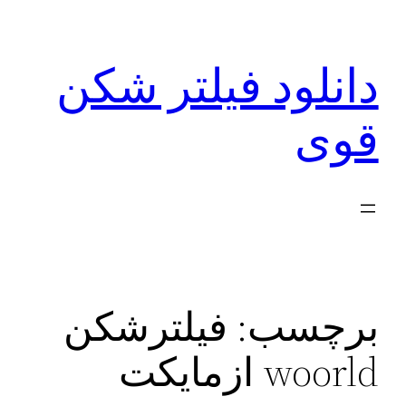
رفتن
به
دانلود فیلتر شکن
محتوا
قوی
برچسب:
فیلترشکن
woorld ازمایکت