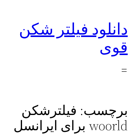
رفتن
به
دانلود فیلتر شکن
محتوا
قوی
برچسب:
فیلترشکن
woorld برای ایرانسل