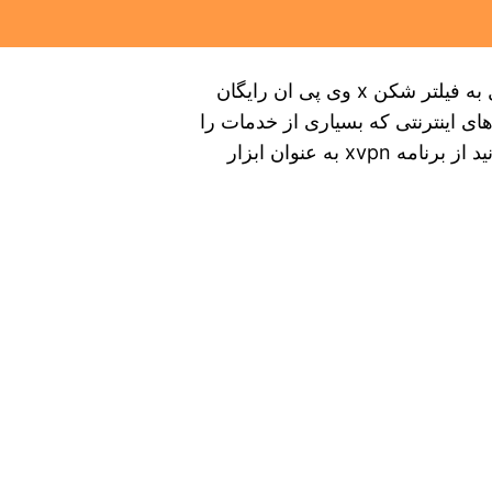
نحوه ی نصب فیلتر شکن xوی پی ان آموزش اتصال به فیلتر شکن x وی پی ان رایگان
های اینترنتی که بسیاری از خدمات را
از دسترس شما خارج کرده‌ اند خلاص شوید. می‌ توانید از برنامه xvpn به عنوان ابزار