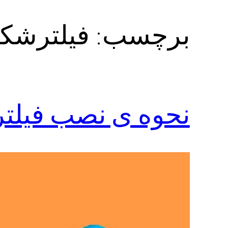
برچسب:
فیلترشکن x برای کام
نحوه ی نصب فیلتر شکن x