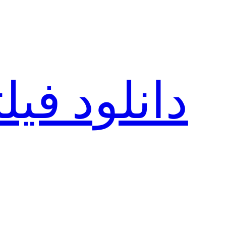
رفتن
به
محتوا
دانلود فی