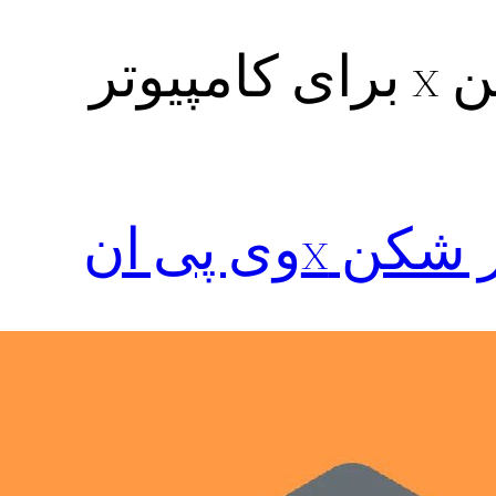
پیوتر
وی پی ان